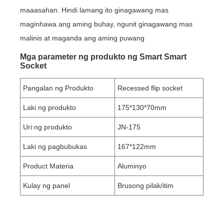
maaasahan. Hindi lamang ito ginagawang mas
maginhawa ang aming buhay, ngunit ginagawang mas
malinis at maganda ang aming puwang
Mga parameter ng produkto ng Smart Smart
Socket
Pangalan ng Produkto
Recessed flip socket
Laki ng produkto
175*130*70mm
Uri ng produkto
JN-175
Laki ng pagbubukas
167*122mm
Product Materia
Aluminyo
Kulay ng panel
Brusong pilak/itim