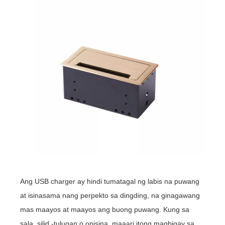
Ang USB charger ay hindi tumatagal ng labis na puwang
at isinasama nang perpekto sa dingding, na ginagawang
mas maayos at maayos ang buong puwang. Kung sa
sala, silid -tulugan o opisina, maaari itong magbigay sa