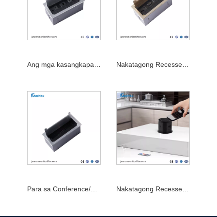
Ang mga kasangkapan sa opisina ay na -recessed power strip na napapasadyang pagtanggap ng desktop
Nakatagong Recessed Desktop Power Outlet Conference Table na may USB Port
Para sa Conference/Office Hidden Desktop Smart Power Electric Socket
Nakatagong Recessed Office Tabletop Power Outlet Conference Table Flip Up Socket Sa USB Port