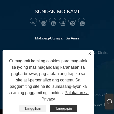
SUNDAN MO KAMI
Makipag-Ugnayan Sa Amin
:43 Fenghe West Road, Fenghe Village, Renhe Town, Baiyun District,
X
Guangzhou, China.
Gumagamit kami ng cookies para mag-alok
sa iyo ng mas magandang karanasan sa
+86-13502416551
Tel:
pagba-browse, pag-aralan ang trapiko sa
junnan02@gzgoge.com
:
site at i-personalize ang content. Sa
paggamit ng site na ito, sumasang-ayon ka
sa aming paggamit ng cookies.
Patakaran sa
Copyright © 2024 Guangzhou Junnan Audiovisual Technology Co,
Privacy
.ltd. Nakalaan ang lahat ng mga karapatan.
Links
Sitemap
RSS
XML
Patakaran sa Privacy
|
|
|
|
|
Tanggihan
Tanggapin