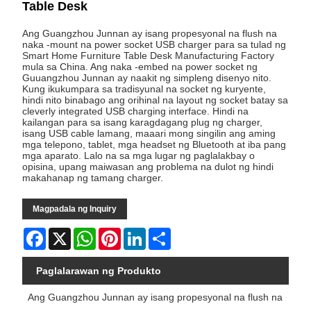
Table Desk
Ang Guangzhou Junnan ay isang propesyonal na flush na
naka -mount na power socket USB charger para sa tulad ng
Smart Home Furniture Table Desk Manufacturing Factory
mula sa China. Ang naka -embed na power socket ng
Guuangzhou Junnan ay naakit ng simpleng disenyo nito.
Kung ikukumpara sa tradisyunal na socket ng kuryente,
hindi nito binabago ang orihinal na layout ng socket batay sa
cleverly integrated USB charging interface. Hindi na
kailangan para sa isang karagdagang plug ng charger,
isang USB cable lamang, maaari mong singilin ang aming
mga telepono, tablet, mga headset ng Bluetooth at iba pang
mga aparato. Lalo na sa mga lugar ng paglalakbay o
opisina, upang maiwasan ang problema na dulot ng hindi
makahanap ng tamang charger.
Magpadala ng Inquiry
Facebook
X
WhatsApp
Pinterest
LinkedIn
Share
Paglalarawan ng Produkto
Ang Guangzhou Junnan ay isang propesyonal na flush na